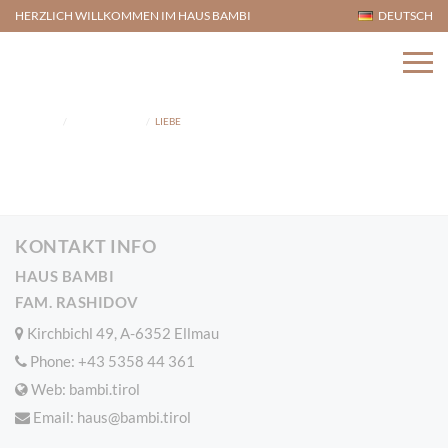
HERZLICH WILLKOMMEN IM HAUS BAMBI
DEUTSCH
Home
Appartements
LIEBE
KONTAKT INFO
HAUS BAMBI
FAM. RASHIDOV
Kirchbichl 49, A-6352 Ellmau
Phone:
+43 5358 44 361
Web: bambi.tirol
Email:
haus@bambi.tirol